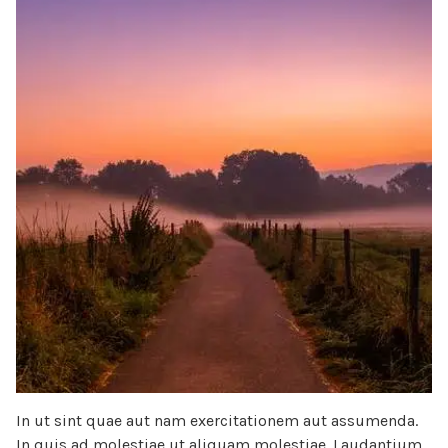
In ut sint quae aut nam exercitationem aut assumenda.
In quis ad molestiae ut aliquam molestiae. Laudantium